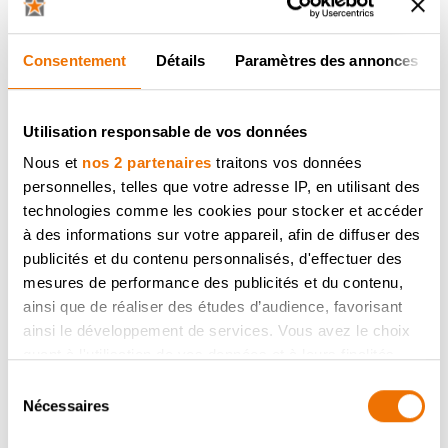
Consentement
Détails
Paramètres des annonces
Utilisation responsable de vos données
Nous et
nos 2 partenaires
traitons vos données
personnelles, telles que votre adresse IP, en utilisant des
technologies comme les cookies pour stocker et accéder
à des informations sur votre appareil, afin de diffuser des
publicités et du contenu personnalisés, d'effectuer des
mesures de performance des publicités et du contenu,
ainsi que de réaliser des études d’audience, favorisant
ainsi le développement de services. Vous avez le choix
quant à l'utilisation de vos données et à leurs finalités.
Vous pouvez modifier ou retirer votre consentement à
Sélection
tout moment en consultant la Déclaration relative aux
Nécessaires
du
cookies ou en cliquant sur l'icône de confidentialité.
consentement