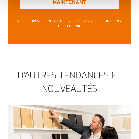
MAINTENANT
améliorer votre expérience et ils nous aident à vous
fournir une expérience personnalisée, comme indiqué
dans la
politique de cookies
.
Vos données sont en sécurité, vous pouvez vous désabonner à
tout moment.
We work with
35 third parties
who may receive and
process your information.
D'AUTRES TENDANCES ET
NOUVEAUTÉS