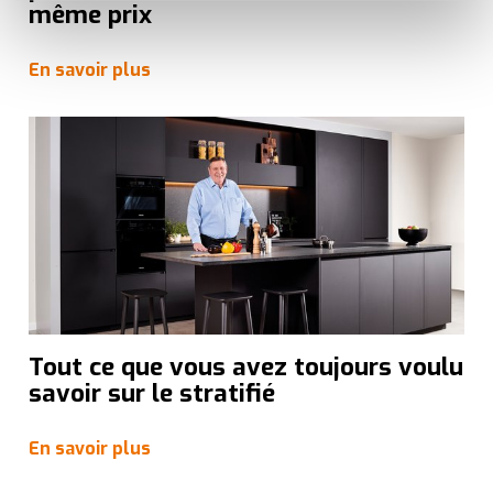
savoureuse et fluide. Ils assurent le
même prix
bon fonctionnement du site, offrent des analyses pour
améliorer votre expérience et ils nous aident à vous
En savoir plus
fournir une expérience personnalisée, comme indiqué
dans la
politique de cookies
.
We work with
35 third parties
who may receive and
process your information.
Tout ce que vous avez toujours voulu
savoir sur le stratifié
En savoir plus