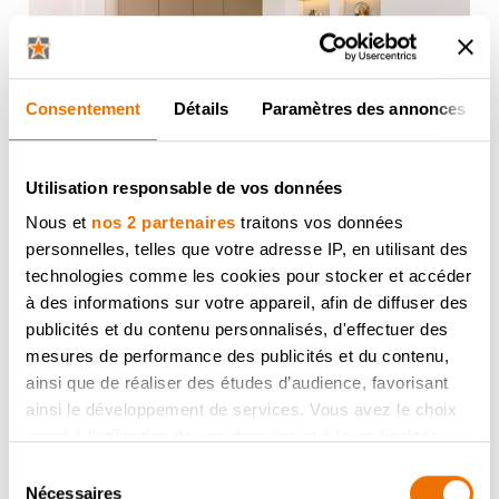
Consentement
Détails
Paramètres des annonces
Utilisation responsable de vos données
Découvrez les tendances cuisine
2026
Nous et
nos 2 partenaires
traitons vos données
personnelles, telles que votre adresse IP, en utilisant des
En savoir plus
technologies comme les cookies pour stocker et accéder
à des informations sur votre appareil, afin de diffuser des
publicités et du contenu personnalisés, d'effectuer des
mesures de performance des publicités et du contenu,
ainsi que de réaliser des études d’audience, favorisant
ainsi le développement de services. Vous avez le choix
quant à l'utilisation de vos données et à leurs finalités.
Vous pouvez modifier ou retirer votre consentement à
Sélection
tout moment en consultant la Déclaration relative aux
Nécessaires
du