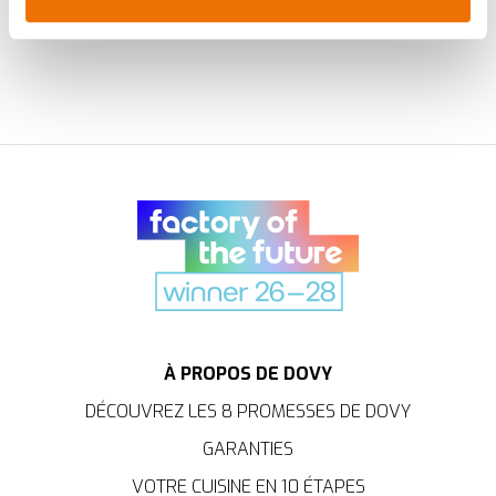
acceptant les cookies, vous profitez d'une navigation
savoureuse et fluide. Ils assurent le
bon fonctionnement du site, offrent des analyses pour
améliorer votre expérience et ils nous aident à vous
fournir une expérience personnalisée, comme indiqué
dans la
politique de cookies
.
We work with
35 third parties
who may receive and
process your information.
À PROPOS DE DOVY
DÉCOUVREZ LES 8 PROMESSES DE DOVY
GARANTIES
VOTRE CUISINE EN 10 ÉTAPES