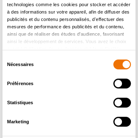
technologies comme les cookies pour stocker et accéder
à des informations sur votre appareil, afin de diffuser des
publicités et du contenu personnalisés, d'effectuer des
mesures de performance des publicités et du contenu,
ainsi que de réaliser des études d’audience, favorisant
ainsi le développement de services. Vous avez le choix
quant à l'utilisation de vos données et à leurs finalités.
Vous pouvez modifier ou retirer votre consentement à
Sélection
tout moment en consultant la Déclaration relative aux
Nécessaires
du
cookies ou en cliquant sur l'icône de confidentialité.
consentement
Préférences
Si vous le permettez, nous aimerions également :
Collecter des informations sur votre localisation
géographique qui peuvent être précises à plusieurs
Statistiques
mètres près
Identifier votre appareil en l'analysant activement
PLUS DE CUISINES MODERNES À VOIR
Marketing
pour en relever les caractéristiques spécifiques
(empreintes digitales).