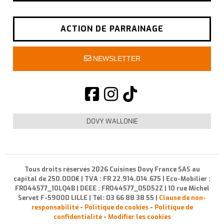
ACTION DE PARRAINAGE
NEWSLETTER
DOVY WALLONIE
Tous droits réservés 2026 Cuisines Dovy France SAS au
capital de 250.000€ | TVA : FR 22.914.014.675 | Eco-Mobilier :
FR044577_10LQ4B | DEEE : FR044577_05D52Z | 10 rue Michel
Servet F-59000 LILLE | Tél: 03 66 88 38 55 |
Clause de non-
responsabilité
-
Politique de cookies
-
Politique de
confidentialité
-
Modifier les cookies