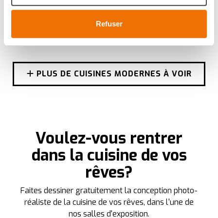
Ajustez les cookies, tout comme votre projet de cuisine,
Refuser
à votre goût pour une expérience sur mesure. En
acceptant les cookies, vous profitez d'une navigation
savoureuse et fluide. Ils assurent le
bon fonctionnement du site, offrent des analyses pour
améliorer votre expérience et ils nous aident à vous
PLUS DE CUISINES MODERNES À VOIR
fournir une expérience personnalisée, comme indiqué
dans la
politique de cookies
.
We work with
35 third parties
who may receive and
process your information.
Voulez-vous rentrer
dans la cuisine de vos
rêves?
Faites dessiner gratuitement la conception photo-
réaliste de la cuisine de vos rêves, dans l'une de
nos salles d'exposition.