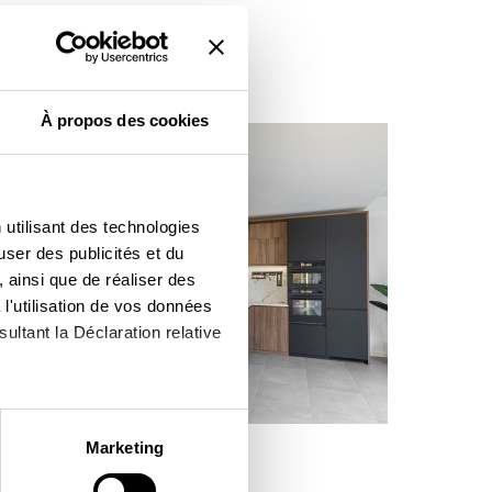
À propos des cookies
 utilisant des technologies
user des publicités et du
 ainsi que de réaliser des
l'utilisation de vos données
ultant la Déclaration relative
à plusieurs mètres près
Marketing
pécifiques (empreintes