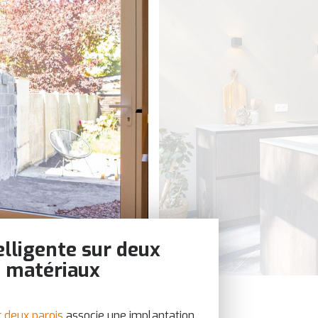
elligente sur deux
s matériaux
r deux parois
associe une implantation