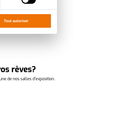
, reportez-vous à la
section «
claration sur les cookies.
Tout autoriser
ur mesure. En acceptant les
t du site, offrent
nce personnalisée, comme
vos rêves?
une de nos salles d'exposition.