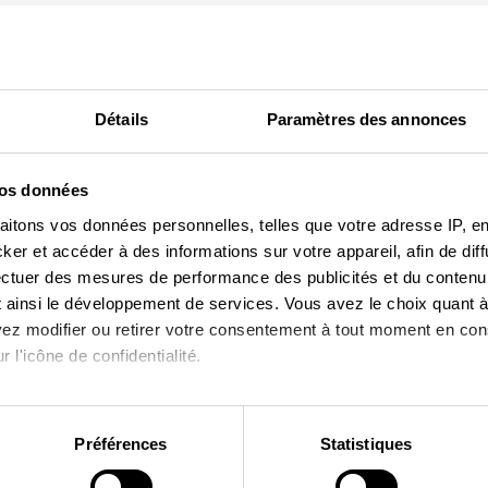
Autres cuisines modernes
Détails
Paramètres des annonces
vos données
aitons vos données personnelles, telles que votre adresse IP, en
r et accéder à des informations sur votre appareil, afin de diff
ectuer des mesures de performance des publicités et du contenu,
 ainsi le développement de services. Vous avez le choix quant à 
uvez modifier ou retirer votre consentement à tout moment en cons
 l'icône de confidentialité.
imerions également :
ns sur votre localisation géographique qui peuvent être précises 
Préférences
Statistiques
 en l'analysant activement pour en relever les caractéristiques s