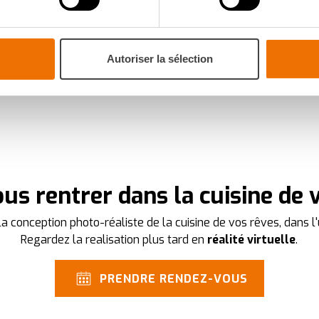
aitement de vos données personnelles et définir vos préférences
PLUS DE CUISINES MODERNES À VOIR
er ou retirer votre consentement à tout moment à partir de la dé
Autoriser la sélection
mme votre projet de cuisine, à votre goût pour une expérience s
navigation savoureuse et fluide. Ils assurent le bon fonctionnemen
votre expérience et ils nous aident à vous fournir une expérie
 cookies
.
es
who may receive and process your information.
us rentrer dans la cuisine de 
a conception photo-réaliste de la cuisine de vos rêves, dans l'
Regardez la realisation plus tard en
réalité virtuelle
.
PRENDRE RENDEZ-VOUS