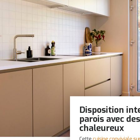
Disposition int
parois avec de
chaleureux
Cette
cuisine conviviale su