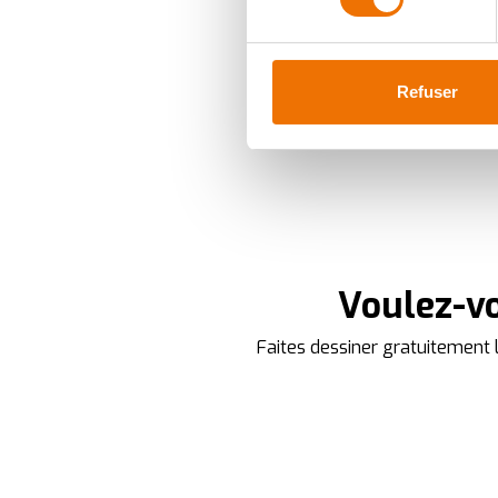
digitales).
Pour en savoir plus sur le tr
Détails »
. Vous pouvez modifi
Refuser
Ajustez les cookies, tout co
cookies, vous profitez d'une 
des analyses pour améliorer 
indiqué dans la
politique de
We work with
35 third parti
Voulez-vo
Faites dessiner gratuitement l