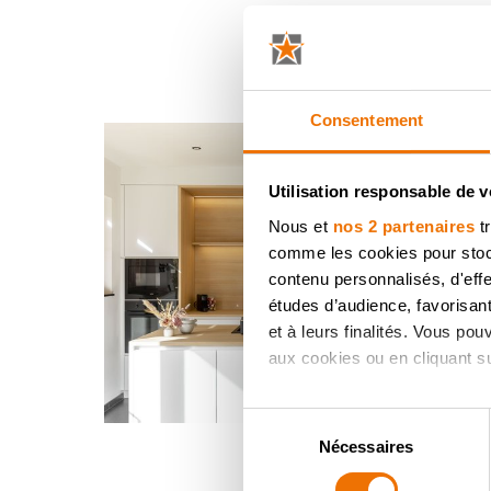
Consentement
Utilisation responsable de 
Nous et
nos 2 partenaires
tr
comme les cookies pour stocke
contenu personnalisés, d'eff
études d’audience, favorisant
et à leurs finalités. Vous po
aux cookies ou en cliquant sur
Si vous le permettez, nous a
Sélection
Collecter des informatio
Nécessaires
du
Identifier votre appareil
consentement