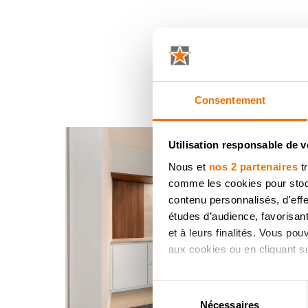
Consentement
Utilisation responsable de 
Nous et
nos 2 partenaires
tr
comme les cookies pour stocke
contenu personnalisés, d'eff
études d’audience, favorisant
et à leurs finalités. Vous po
aux cookies ou en cliquant sur
Si vous le permettez, nous a
Sélection
Collecter des informatio
Nécessaires
du