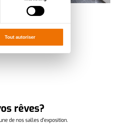
pécifiques (empreintes
, reportez-vous à la
section «
claration sur les cookies.
Tout autoriser
ur mesure. En acceptant les
t du site, offrent
nce personnalisée, comme
vos rêves?
une de nos salles d'exposition.