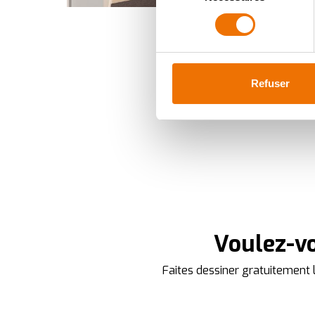
Identifier votre appareil
consentement
digitales).
Pour en savoir plus sur le tr
Détails »
. Vous pouvez modifi
Refuser
Ajustez les cookies, tout co
cookies, vous profitez d'une 
des analyses pour améliorer 
indiqué dans la
politique de
We work with
35 third parti
Voulez-vo
Faites dessiner gratuitement l