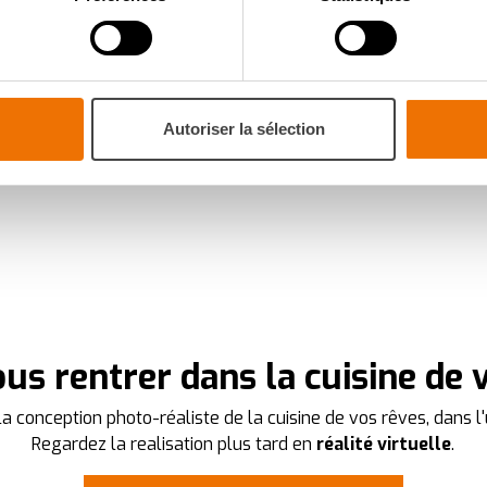
 en l'analysant activement pour en relever les caractéristiques s
aitement de vos données personnelles et définir vos préférences
er ou retirer votre consentement à tout moment à partir de la dé
PLUS DE CUISINES MODERNES À VOIR
Autoriser la sélection
mme votre projet de cuisine, à votre goût pour une expérience s
navigation savoureuse et fluide. Ils assurent le bon fonctionnemen
votre expérience et ils nous aident à vous fournir une expérie
 cookies
.
es
who may receive and process your information.
us rentrer dans la cuisine de 
a conception photo-réaliste de la cuisine de vos rêves, dans l'
Regardez la realisation plus tard en
réalité virtuelle
.