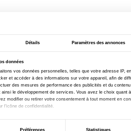
Autres cuisines modernes
Détails
Paramètres des annonces
vos données
aitons vos données personnelles, telles que votre adresse IP, en
r et accéder à des informations sur votre appareil, afin de diff
ectuer des mesures de performance des publicités et du contenu,
 ainsi le développement de services. Vous avez le choix quant à 
uvez modifier ou retirer votre consentement à tout moment en cons
 l'icône de confidentialité.
imerions également :
ns sur votre localisation géographique qui peuvent être précises 
Préférences
Statistiques