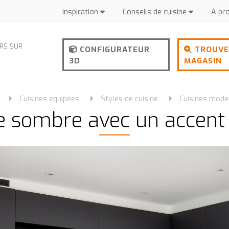
Inspiration
Conseils de cuisine
À pr
URS SUR
CONFIGURATEUR
TROUVE
3D
MAGASIN
Cuisines équipées
Styles de cuisine
Cuisines mode
e sombre avec un accent 