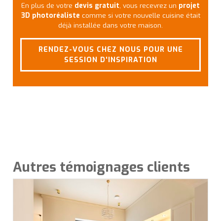
En plus de votre
devis gratuit
, vous recevrez un
projet
3D photoréaliste
comme si votre nouvelle cuisine était
déjà installée dans votre maison.
RENDEZ-VOUS CHEZ NOUS POUR UNE
SESSION D'INSPIRATION
Autres témoignages clients