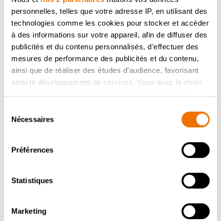
personnelles, telles que votre adresse IP, en utilisant des
technologies comme les cookies pour stocker et accéder
à des informations sur votre appareil, afin de diffuser des
publicités et du contenu personnalisés, d'effectuer des
mesures de performance des publicités et du contenu,
ainsi que de réaliser des études d’audience, favorisant
ainsi le développement de services. Vous avez le choix
quant à l'utilisation de vos données et à leurs finalités.
Vous pouvez modifier ou retirer votre consentement à
Sélection
tout moment en consultant la Déclaration relative aux
Nécessaires
du
cookies ou en cliquant sur l'icône de confidentialité.
consentement
Préférences
Si vous le permettez, nous aimerions également :
Collecter des informations sur votre localisation
géographique qui peuvent être précises à plusieurs
Statistiques
mètres près
Identifier votre appareil en l'analysant activement
Marketing
pour en relever les caractéristiques spécifiques