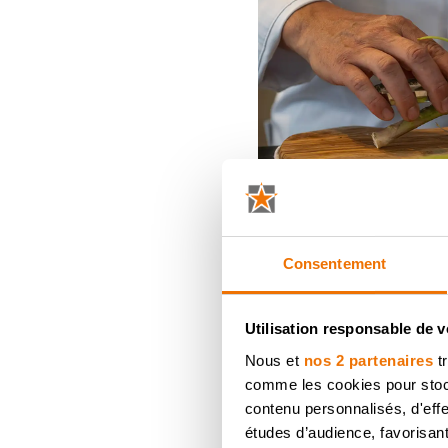
Ingrédients
Consentement
800 g de dos de cabilla
Utilisation responsable de 
g)
600 g de pommes de ter
Nous et
nos 2 partenaires
tr
2 tresses de tomates c
comme les cookies pour stocke
de 3 tomates)
contenu personnalisés, d'eff
16 asperges vertes
études d’audience, favorisant