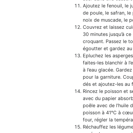
Ajoutez le fenouil, le j
de poule, le safran, le
noix de muscade, le po
Couvrez et laissez cu
30 minutes jusqu’à ce 
croquant. Passez le to
égoutter et gardez au
Epluchez les asperges
faites-les blanchir à l’
à l’eau glacée. Gardez
pour la garniture. Cou
dés et ajoutez-les au f
Rincez le poisson et 
avec du papier absorb
poêle avec de l’huile d’
poisson à 41°C à cœur
four, régler la tempér
Réchauffez les légumes