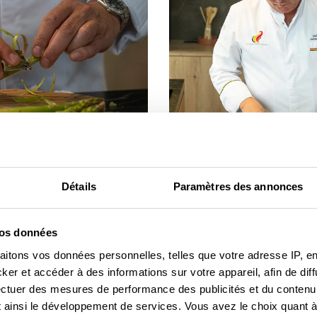
Instructions
Détails
Paramètres des annonces
ud (4 portions de 180 à 200
Préchauffez le four à
vos données
Bintjes et faites-les c
re Bintje
aitons vos données personnelles, telles que votre adresse IP, en
pendant 1 heure.
erises (coupées par grappes
r et accéder à des informations sur votre appareil, afin de diff
Coupez les Bintjes en 
ectuer des mesures de performance des publicités et du contenu,
mélangez la chair avec
 ainsi le développement de services. Vous avez le choix quant à 
muscade, le poivre et l