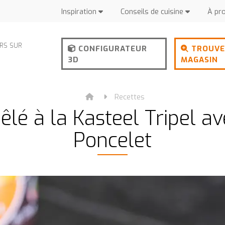
Inspiration
Conseils de cuisine
À pr
URS SUR
CONFIGURATEUR
TROUVE
3D
MAGASIN
Recettes
oêlé à la Kasteel Tripel a
Poncelet