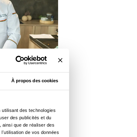
À propos des cookies
 180°C. Nettoyez les
uire au four à 180°C
 utilisant des technologies
user des publicités et du
deux, enlevez la peau et
 ainsi que de réaliser des
 le beurre, la noix de
l'utilisation de vos données
e sel.