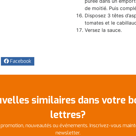
purée dans un emporte
de moitié. Puis complé
Disposez 3 têtes d’asp
tomates et le cabillaud
Versez la sauce.
Facebook
velles similaires dans votre b
lettres?
 promotion, nouveautés ou événements. Inscrivez-vous maint
newsletter.