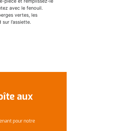
-pièce et remplissez-le
tez avec le fenouil.
erges vertes, les
 sur l’assiette.
oîte aux
enant pour notre