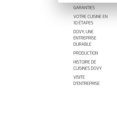
cookies, vous profitez d'une 
des analyses pour améliorer 
GARANTIES
indiqué dans la
politique de
VOTRE CUISINE EN
10 ÉTAPES
We work with
35 third parti
DOVY, UNE
ENTREPRISE
DURABLE
PRODUCTION
HISTOIRE DE
CUISINES DOVY
VISITE
D'ENTREPRISE