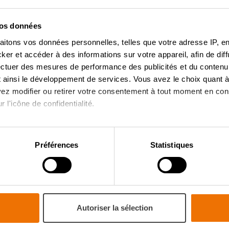
us rentrer dans la cuisine de 
a conception photo-réaliste de la cuisine de vos rêves, dans l'
vos données
Regardez la realisation plus tard en
réalité virtuelle
.
aitons vos données personnelles, telles que votre adresse IP, en
r et accéder à des informations sur votre appareil, afin de diff
PRENDRE RENDEZ-VOUS
ectuer des mesures de performance des publicités et du contenu,
 ainsi le développement de services. Vous avez le choix quant à 
uvez modifier ou retirer votre consentement à tout moment en cons
 l'icône de confidentialité.
imerions également :
ns sur votre localisation géographique qui peuvent être précises 
Préférences
Statistiques
 en l'analysant activement pour en relever les caractéristiques s
NOUVEAUTÉS
CONSEILS
aitement de vos données personnelles et définir vos préférences
TENDANCES ET
APPAREILS
er ou retirer votre consentement à tout moment à partir de la dé
NOUVEAUTÉS
ÉLECTROMÉNAGERS
Autoriser la sélection
mme votre projet de cuisine, à votre goût pour une expérience s
NOUVELLES SUR
TRUCS ET ASTUCES