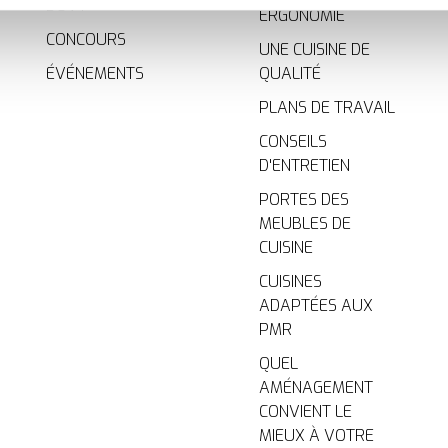
navigation savoureuse et fluide. Ils assurent le bon fonctionnemen
DOVY
ERGONOMIE
votre expérience et ils nous aident à vous fournir une expérie
CONCOURS
UNE CUISINE DE
 cookies
.
ÉVÉNEMENTS
QUALITÉ
es
who may receive and process your information.
PLANS DE TRAVAIL
CONSEILS
D'ENTRETIEN
PORTES DES
MEUBLES DE
CUISINE
CUISINES
ADAPTÉES AUX
PMR
QUEL
AMÉNAGEMENT
CONVIENT LE
MIEUX À VOTRE