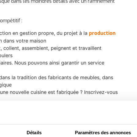
usque dans les moindres détails avec un raffinement
ompétitif :
ction en gestion propre, du projet à la
production
ion dans votre maison
, collent, assemblent, peignent et travaillent
oulers
aires. Nous pouvons ainsi garantir un service
dans la tradition des fabricants de meubles, dans
gique
e nouvelle cuisine est fabriquée ? Inscrivez-vous
Détails
Paramètres des annonces