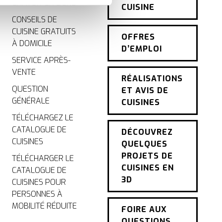
t du site, offrent
GRATUIT EN LIGNE
CUISINE
nce personnalisée, comme
CONSEILS DE
CUISINE GRATUITS
OFFRES
À DOMICILE
D’EMPLOI
SERVICE APRÈS-
VENTE
RÉALISATIONS
QUESTION
ET AVIS DE
GÉNÉRALE
CUISINES
TÉLÉCHARGEZ LE
CATALOGUE DE
DÉCOUVREZ
CUISINES
QUELQUES
PROJETS DE
TÉLÉCHARGER LE
CUISINES EN
CATALOGUE DE
3D
CUISINES POUR
PERSONNES À
MOBILITÉ RÉDUITE
FOIRE AUX
QUESTIONS