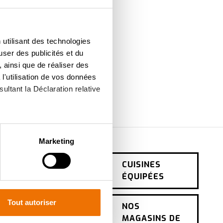
vos rêves?
une de nos salles d'exposition.
 utilisant des technologies
user des publicités et du
 ainsi que de réaliser des
l'utilisation de vos données
ultant la Déclaration relative
à plusieurs mètres près
Marketing
pécifiques (empreintes
CONTACT
CUISINES
ÉQUIPÉES
, reportez-vous à la
section «
PRENDRE UN
claration sur les cookies.
RENDEZ-VOUS
Tout autoriser
NOS
ur mesure. En acceptant les
DEVIS CUISINE
MAGASINS DE