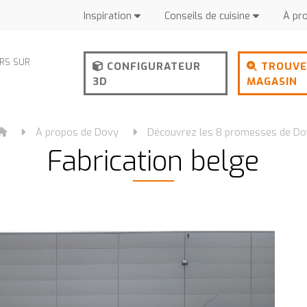
Inspiration
Conseils de cuisine
À pr
URS SUR
CONFIGURATEUR
TROUVE
3D
MAGASIN
À propos de Dovy
Découvrez les 8 promesses de D
Fabrication belge