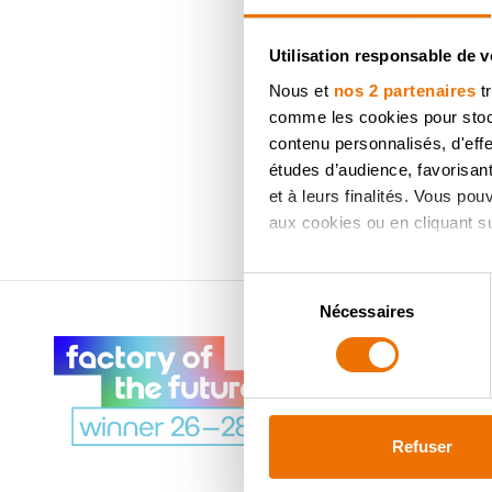
Voulez-vo
Faites dessiner gratuitement l
Utilisation responsable de 
Nous et
nos 2 partenaires
tr
comme les cookies pour stocke
contenu personnalisés, d'eff
études d’audience, favorisant
et à leurs finalités. Vous po
aux cookies ou en cliquant sur
Si vous le permettez, nous a
Sélection
Collecter des informatio
Nécessaires
du
Identifier votre appareil
consentement
À PROPOS DE
digitales).
DOVY
Pour en savoir plus sur le tr
Détails »
. Vous pouvez modifi
DÉCOUVREZ LES 8
Refuser
PROMESSES DE
Ajustez les cookies, tout co
DOVY