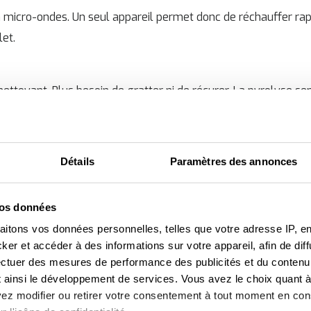
n micro-ondes. Un seul appareil permet donc de réchauffer r
let.
onettoyant. Plus besoin de gratter ni de récurer. La pyrolyse s
mple : les graisses et résidus de cuisson sont chauffés à 500 °C
ttoient facilement.
Détails
Paramètres des annonces
rt culinaire grâce à la cuisson vapeur ! Un four vapeur a les
jouter un supplément de vapeur, qui va donner plus de goût, de
vos données
oûte croquante.
aitons vos données personnelles, telles que votre adresse IP, en
r et accéder à des informations sur votre appareil, afin de diff
ectuer des mesures de performance des publicités et du contenu,
 ainsi le développement de services. Vous avez le choix quant à 
 AEG, Miele, SMEG, Siemens, Zanussi, Boretti...
uvez modifier ou retirer votre consentement à tout moment en cons