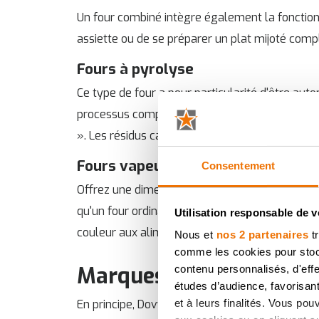
Un four combiné intègre également la fonctio
assiette ou de se préparer un plat mijoté comp
Fours à pyrolyse
Ce type de four a pour particularité d'être aut
processus compliqué, mais c'est en fait très si
». Les résidus carbonisés se détachent et se ne
Fours vapeur
Consentement
Offrez une dimension supplémentaire à votre a
qu'un four ordinaire, mais il peut également a
Utilisation responsable de 
couleur aux aliments, tout en conservant la cr
Nous et
nos 2 partenaires
tr
comme les cookies pour stocke
Marques
contenu personnalisés, d'eff
études d’audience, favorisant
En principe, Dovy distribue toutes les marques :
et à leurs finalités. Vous po