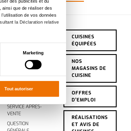
user des publicités et du
 ainsi que de réaliser des
l'utilisation de vos données
ultant la Déclaration relative
CONTACT
CUISINES
ÉQUIPÉES
PRENDRE UN
à plusieurs mètres près
Marketing
RENDEZ-VOUS
pécifiques (empreintes
NOS
DEVIS CUISINE
MAGASINS DE
GRATUIT EN LIGNE
, reportez-vous à la
section «
CUISINE
claration sur les cookies.
CONSEILS DE
Tout autoriser
CUISINE GRATUITS
OFFRES
ur mesure. En acceptant les
À DOMICILE
D’EMPLOI
t du site, offrent
SERVICE APRÈS-
nce personnalisée, comme
VENTE
RÉALISATIONS
QUESTION
ET AVIS DE
GÉNÉRALE