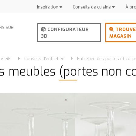
Inspiration
Conseils de cuisine
À pr
URS SUR
CONFIGURATEUR
TROUVE
3D
MAGASIN
nseils
Conseils d'entretien
Entretien des portes et cor
s meubles (portes non c