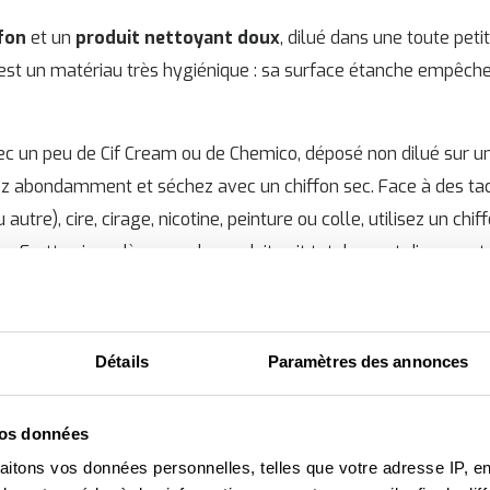
ffon
et un
produit nettoyant doux
, dilué dans une toute peti
ié est un matériau très hygiénique : sa surface étanche empêch
ec un peu de Cif Cream ou de Chemico, déposé non dilué sur 
ncez abondamment et séchez avec un chiffon sec. Face à des ta
 autre), cire, cirage, nicotine, peinture ou colle, utilisez un chi
r. Frottez jusqu'à ce que le produit soit totalement dissous et 
oile.
Détails
Paramètres des annonces
vos données
aitons vos données personnelles, telles que votre adresse IP, en