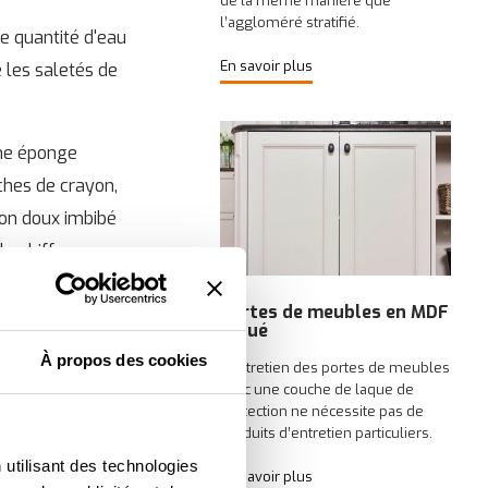
de la même manière que
l’aggloméré stratifié.
te quantité d'eau
En savoir plus
e les saletés de
une éponge
ches de crayon,
ffon doux imbibé
le chiffon
Portes de meubles en MDF
laqué
À propos des cookies
L’entretien des portes de meubles
avec une couche de laque de
protection ne nécessite pas de
produits d’entretien particuliers.
 utilisant des technologies
En savoir plus