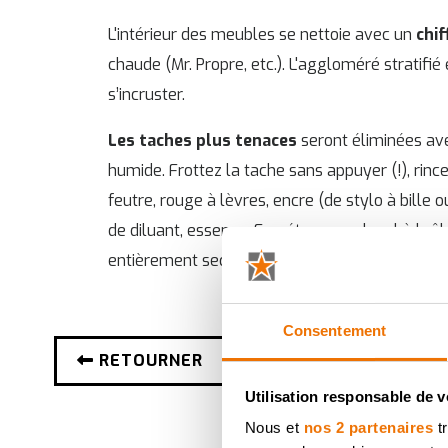
L'intérieur des meubles se nettoie avec un
chi
chaude (Mr. Propre, etc.). L'aggloméré stratif
s’incruster.
Les taches plus tenaces
seront éliminées av
humide. Frottez la tache sans appuyer (!), ri
feutre, rouge à lèvres, encre (de stylo à bille ou
de diluant, essence-F, acétone ou alcool à brûle
entièrement sec, de façon à ne pas laisser de v
Consentement
RETOURNER
Utilisation responsable de 
Nous et
nos 2 partenaires
tr