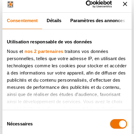
Consentement
Détails
Paramètres des annonces
Meuble petit-déjeuner ‘Horizon Plus’ avec
portes latérales
Utilisation responsable de vos données
Nos espaces de vie sont de plus en plus petits, mais nous
Nous et
nos 2 partenaires
traitons vos données
voulons toujours une cuisine spacieuse avec un mur
personnelles, telles que votre adresse IP, en utilisant des
complet de meubles et un vaste îlot de cuisine. Mais tous
technologies comme les cookies pour stocker et accéder
les espaces ne s’adaptent pas toujours à cette
à des informations sur votre appareil, afin de diffuser des
configuration. Il convient donc de réfléchir à la façon dont
nous pouvons économiser autant d’espace que possible
publicités et du contenu personnalisés, d'effectuer des
tout en conservant un maximum de rangements. C’est
mesures de performance des publicités et du contenu,
pourquoi Dovy a développé un meuble petit-déjeuner avec
ainsi que de réaliser des études d’audience, favorisant
des portes qui s’ouvrent latéralement.
ainsi le développement de services. Vous avez le choix
quant à l'utilisation de vos données et à leurs finalités.
En savoir plus
Vous pouvez modifier ou retirer votre consentement à
Sélection
tout moment en consultant la Déclaration relative aux
Nécessaires
du
cookies ou en cliquant sur l'icône de confidentialité.
consentement