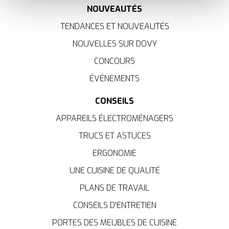
bon fonctionnement du site, offrent des analyses pour
NOUVEAUTÉS
améliorer votre expérience et ils nous aident à vous
TENDANCES ET NOUVEAUTÉS
fournir une expérience personnalisée, comme indiqué
dans la
politique de cookies
.
NOUVELLES SUR DOVY
CONCOURS
We work with
35 third parties
who may receive and
process your information.
ÉVÉNEMENTS
CONSEILS
APPAREILS ÉLECTROMÉNAGERS
TRUCS ET ASTUCES
ERGONOMIE
UNE CUISINE DE QUALITÉ
PLANS DE TRAVAIL
CONSEILS D'ENTRETIEN
PORTES DES MEUBLES DE CUISINE