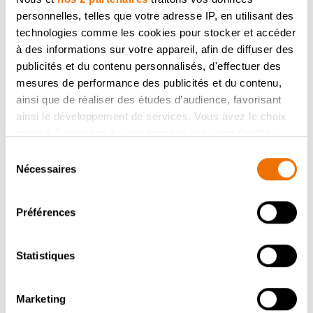
personnelles, telles que votre adresse IP, en utilisant des
technologies comme les cookies pour stocker et accéder
à des informations sur votre appareil, afin de diffuser des
publicités et du contenu personnalisés, d'effectuer des
mesures de performance des publicités et du contenu,
ainsi que de réaliser des études d’audience, favorisant
ainsi le développement de services. Vous avez le choix
quant à l'utilisation de vos données et à leurs finalités.
Vous pouvez modifier ou retirer votre consentement à
Sélection
tout moment en consultant la Déclaration relative aux
Nécessaires
du
cookies ou en cliquant sur l'icône de confidentialité.
consentement
Préférences
Si vous le permettez, nous aimerions également :
Collecter des informations sur votre localisation
géographique qui peuvent être précises à plusieurs
Statistiques
mètres près
Identifier votre appareil en l'analysant activement
Marketing
PLUS DE CUISINES MODERNES
pour en relever les caractéristiques spécifiques