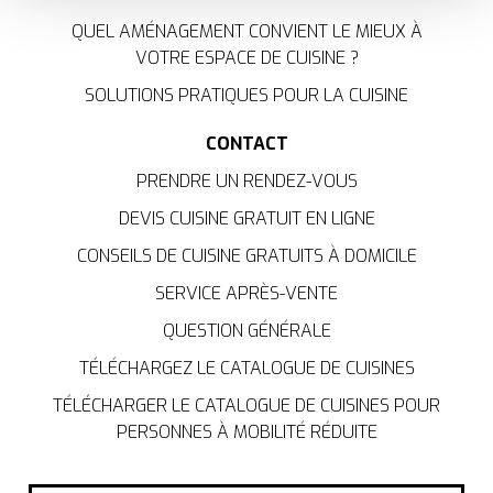
améliorer votre expérience et ils nous aident à vous
fournir une expérience personnalisée, comme indiqué
QUEL AMÉNAGEMENT CONVIENT LE MIEUX À
dans la
politique de cookies
.
VOTRE ESPACE DE CUISINE ?
SOLUTIONS PRATIQUES POUR LA CUISINE
We work with
35 third parties
who may receive and
process your information.
CONTACT
PRENDRE UN RENDEZ-VOUS
DEVIS CUISINE GRATUIT EN LIGNE
CONSEILS DE CUISINE GRATUITS À DOMICILE
SERVICE APRÈS-VENTE
QUESTION GÉNÉRALE
TÉLÉCHARGEZ LE CATALOGUE DE CUISINES
TÉLÉCHARGER LE CATALOGUE DE CUISINES POUR
PERSONNES À MOBILITÉ RÉDUITE