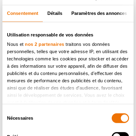
Consentement
Détails
Paramètres des annonces
Utilisation responsable de vos données
Nous et
nos 2 partenaires
traitons vos données
À PROPOS DE DOVY
personnelles, telles que votre adresse IP, en utilisant des
DÉCOUVREZ LES 8 PROMESSES DE DOVY
technologies comme les cookies pour stocker et accéder
à des informations sur votre appareil, afin de diffuser des
GARANTIES
publicités et du contenu personnalisés, d'effectuer des
VOTRE CUISINE EN 10 ÉTAPES
mesures de performance des publicités et du contenu,
ainsi que de réaliser des études d’audience, favorisant
DOVY, UNE ENTREPRISE DURABLE
ainsi le développement de services. Vous avez le choix
PRODUCTION
quant à l'utilisation de vos données et à leurs finalités.
HISTOIRE DE CUISINES DOVY
Vous pouvez modifier ou retirer votre consentement à
Sélection
tout moment en consultant la Déclaration relative aux
Nécessaires
du
VISITE D'ENTREPRISE
cookies ou en cliquant sur l'icône de confidentialité.
consentement
NOUVEAUTÉS