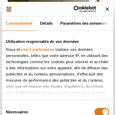
Consentement
Détails
Paramètres des annonces
Utilisation responsable de vos données
Nous et
nos 2 partenaires
traitons vos données
personnelles, telles que votre adresse IP, en utilisant des
technologies comme les cookies pour stocker et accéder
à des informations sur votre appareil, afin de diffuser des
publicités et du contenu personnalisés, d'effectuer des
mesures de performance des publicités et du contenu,
ainsi que de réaliser des études d’audience, favorisant
ainsi le développement de services. Vous avez le choix
quant à l'utilisation de vos données et à leurs finalités.
Vous pouvez modifier ou retirer votre consentement à
Sélection
tout moment en consultant la Déclaration relative aux
Nécessaires
du