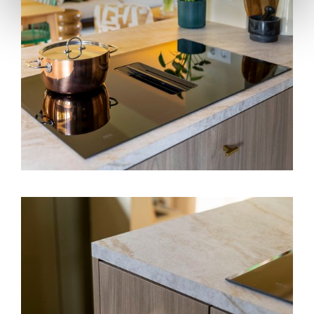
savoureuse et fluide. Ils assurent le
bon fonctionnement du site, offrent des analyses pour
améliorer votre expérience et ils nous aident à vous
fournir une expérience personnalisée, comme indiqué
dans la
politique de cookies
.
We work with
35 third parties
who may receive and
process your information.