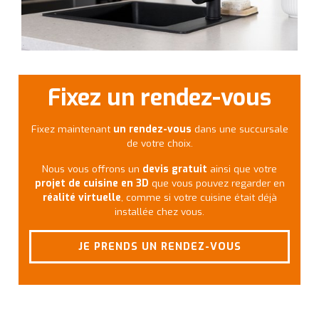
Fixez un rendez-vous
Fixez maintenant
un rendez-vous
dans une succursale
de votre choix.
Nous vous offrons un
devis gratuit
ainsi que votre
projet de cuisine en 3D
que vous pouvez regarder en
réalité virtuelle
, comme si votre cuisine était déjà
installée chez vous.
JE PRENDS UN RENDEZ-VOUS