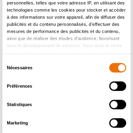
personnelles, telles que votre adresse IP, en utilisant des
technologies comme les cookies pour stocker et accéder
à des informations sur votre appareil, afin de diffuser des
publicités et du contenu personnalisés, d'effectuer des
mesures de performance des publicités et du contenu,
ainsi que de réaliser des études d’audience, favorisant
ainsi le développement de services. Vous avez le choix
quant à l'utilisation de vos données et à leurs finalités.
Vous pouvez modifier ou retirer votre consentement à
Sélection
tout moment en consultant la Déclaration relative aux
Nécessaires
du
Nos conseils au niveau
cookies ou en cliquant sur l'icône de confidentialité.
consentement
du style
Préférences
Si vous le permettez, nous aimerions également :
Collecter des informations sur votre localisation
Parachevez la cuisine avec des tons sable chauds,
géographique qui peuvent être précises à plusieurs
Statistiques
des tons clairs et des éléments naturels comme
mètres près
l'osier ou le rotin.
Identifier votre appareil en l'analysant activement
Marketing
pour en relever les caractéristiques spécifiques
Dans une alcôve ouverte, les couleurs et matières
(empreintes digitales).