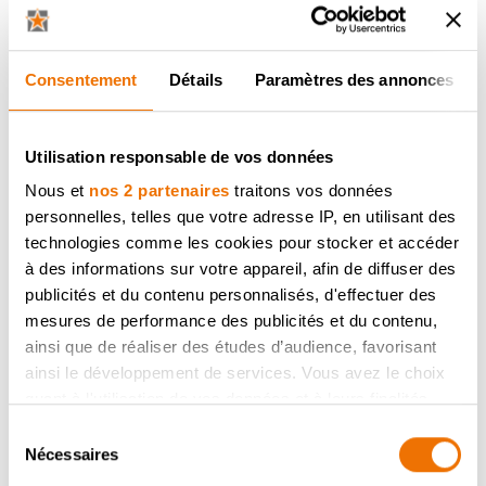
Consentement
Détails
Paramètres des annonces
Utilisation responsable de vos données
Nous et
nos 2 partenaires
traitons vos données
À PROPOS DE DOVY
personnelles, telles que votre adresse IP, en utilisant des
technologies comme les cookies pour stocker et accéder
DÉCOUVREZ LES 8 PROMESSES DE DOVY
à des informations sur votre appareil, afin de diffuser des
GARANTIES
publicités et du contenu personnalisés, d'effectuer des
VOTRE CUISINE EN 10 ÉTAPES
mesures de performance des publicités et du contenu,
ainsi que de réaliser des études d’audience, favorisant
DOVY, UNE ENTREPRISE DURABLE
ainsi le développement de services. Vous avez le choix
PRODUCTION
quant à l'utilisation de vos données et à leurs finalités.
Vous pouvez modifier ou retirer votre consentement à
HISTOIRE DE CUISINES DOVY
Sélection
tout moment en consultant la Déclaration relative aux
Nécessaires
du
VISITE D'ENTREPRISE
cookies ou en cliquant sur l'icône de confidentialité.
consentement