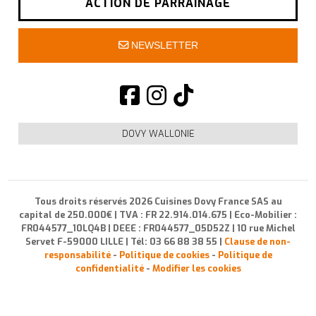
ACTION DE PARRAINAGE
NEWSLETTER
DOVY WALLONIE
Tous droits réservés 2026 Cuisines Dovy France SAS au
capital de 250.000€ | TVA : FR 22.914.014.675 | Eco-Mobilier :
FR044577_10LQ4B | DEEE : FR044577_05D52Z | 10 rue Michel
Servet F-59000 LILLE | Tél: 03 66 88 38 55 |
Clause de non-
responsabilité
-
Politique de cookies
-
Politique de
confidentialité
-
Modifier les cookies