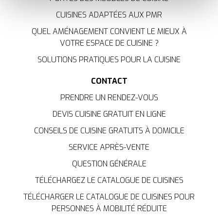
bon fonctionnement du site, offrent des analyses pour
CUISINES ADAPTÉES AUX PMR
améliorer votre expérience et ils nous aident à vous
fournir une expérience personnalisée, comme indiqué
QUEL AMÉNAGEMENT CONVIENT LE MIEUX À
dans la
politique de cookies
.
VOTRE ESPACE DE CUISINE ?
SOLUTIONS PRATIQUES POUR LA CUISINE
We work with
35 third parties
who may receive and
process your information.
CONTACT
PRENDRE UN RENDEZ-VOUS
DEVIS CUISINE GRATUIT EN LIGNE
CONSEILS DE CUISINE GRATUITS À DOMICILE
SERVICE APRÈS-VENTE
QUESTION GÉNÉRALE
TÉLÉCHARGEZ LE CATALOGUE DE CUISINES
TÉLÉCHARGER LE CATALOGUE DE CUISINES POUR
PERSONNES À MOBILITÉ RÉDUITE