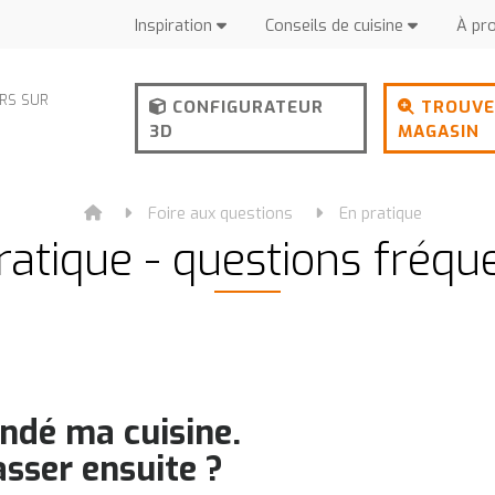
Inspiration
Conseils de cuisine
À pr
URS SUR
CONFIGURATEUR
TROUVE
3D
MAGASIN
Foire aux questions
En pratique
ratique - questions fréqu
ndé ma cuisine.
asser ensuite ?