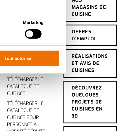
NOS
DEVIS CUISINE
MAGASINS DE
GRATUIT EN LIGNE
CUISINE
à plusieurs mètres près
CONSEILS DE
Marketing
pécifiques (empreintes
CUISINE GRATUITS
OFFRES
À DOMICILE
D’EMPLOI
, reportez-vous à la
section «
SERVICE APRÈS-
claration sur les cookies.
VENTE
RÉALISATIONS
Tout autoriser
QUESTION
ET AVIS DE
ur mesure. En acceptant les
GÉNÉRALE
CUISINES
t du site, offrent
nce personnalisée, comme
TÉLÉCHARGEZ LE
CATALOGUE DE
DÉCOUVREZ
CUISINES
QUELQUES
PROJETS DE
TÉLÉCHARGER LE
CUISINES EN
CATALOGUE DE
3D
CUISINES POUR
PERSONNES À