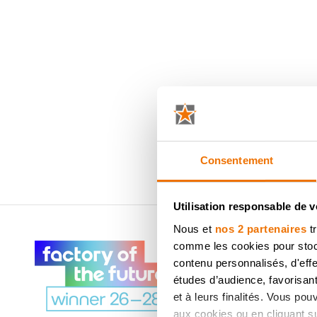
Consentement
Utilisation responsable de 
Nous et
nos 2 partenaires
tr
comme les cookies pour stocke
À PROPOS DE
contenu personnalisés, d'eff
DOVY
études d’audience, favorisant
et à leurs finalités. Vous po
DÉCOUVREZ LES 8
aux cookies ou en cliquant sur