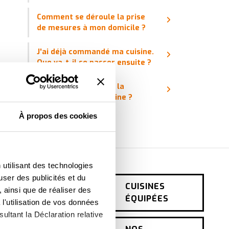
Comment se déroule la prise
de mesures à mon domicile ?
J'ai déjà commandé ma cuisine.
Que va-t-il se passer ensuite ?
Comment se déroule la
réception de ma cuisine ?
À propos des cookies
 utilisant des technologies
user des publicités et du
CONTACT
CUISINES
 ainsi que de réaliser des
ÉQUIPÉES
l'utilisation de vos données
PRENDRE UN
ultant la Déclaration relative
RENDEZ-VOUS