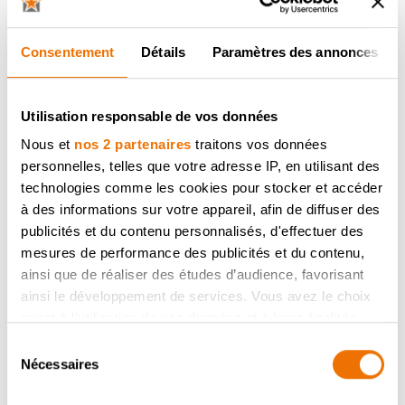
Entretien de la hotte aspirante
Consentement
Détails
Paramètres des annonces
Les filtres de la hotte doivent être nettoyés ou
remplacés régulièrement pour éviter tout risque
d’incendie. Respectez scrupuleusement les
Utilisation responsable de vos données
instructions de nettoyage.
Nous et
nos 2 partenaires
traitons vos données
personnelles, telles que votre adresse IP, en utilisant des
En savoir plus
technologies comme les cookies pour stocker et accéder
à des informations sur votre appareil, afin de diffuser des
publicités et du contenu personnalisés, d'effectuer des
mesures de performance des publicités et du contenu,
ainsi que de réaliser des études d’audience, favorisant
ainsi le développement de services. Vous avez le choix
quant à l'utilisation de vos données et à leurs finalités.
Vous pouvez modifier ou retirer votre consentement à
Sélection
tout moment en consultant la Déclaration relative aux
Nécessaires
du
cookies ou en cliquant sur l'icône de confidentialité.
consentement