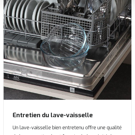
améliorer votre expérience et ils nous aident à vous
fournir une expérience personnalisée, comme indiqué
dans la
politique de cookies
.
We work with
35 third parties
who may receive and
process your information.
Entretien du lave-vaisselle
Un lave-vaisselle bien entretenu offre une qualité