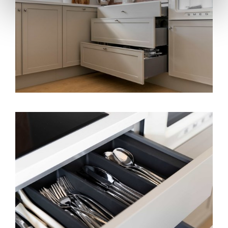
savoureuse et fluide. Ils assurent le
bon fonctionnement du site, offrent des analyses pour
améliorer votre expérience et ils nous aident à vous
fournir une expérience personnalisée, comme indiqué
dans la
politique de cookies
.
We work with
35 third parties
who may receive and
process your information.