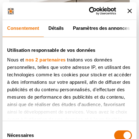
Consentement
Détails
Paramètres des annonces
Utilisation responsable de vos données
Nous et
nos 2 partenaires
traitons vos données
personnelles, telles que votre adresse IP, en utilisant des
technologies comme les cookies pour stocker et accéder
à des informations sur votre appareil, afin de diffuser des
publicités et du contenu personnalisés, d'effectuer des
mesures de performance des publicités et du contenu,
ainsi que de réaliser des études d’audience, favorisant
ainsi le développement de services. Vous avez le choix
quant à l'utilisation de vos données et à leurs finalités.
Vous pouvez modifier ou retirer votre consentement à
Sélection
tout moment en consultant la Déclaration relative aux
Nécessaires
du